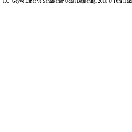
T.C. Geyve Esnaf ve Sanatkarlar Odası Başkanlığı 2010 © Tüm Hakla